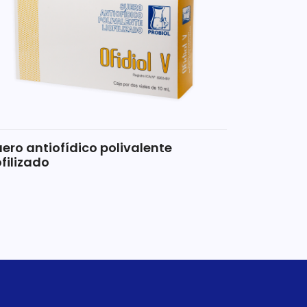
ero antiofídico polivalente
ofilizado